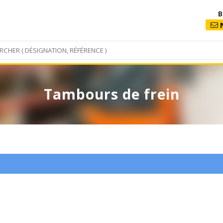
B
N
Tambours de frein