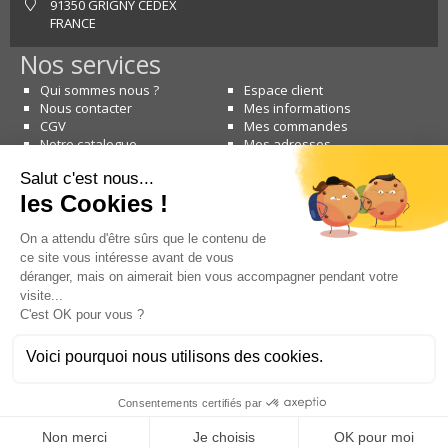
91350 GRIGNY CEDEX
FRANCE
Nos services
Qui sommes nous ?
Espace client
Nous contacter
Mes informations
CGV
Mes commandes
Notre catalogue
Mes adresses
Nous contacter
Copyright © 2026 SOS Lift Parts - Tous droits réservés
Mentions légales
|
Conception & Référencement