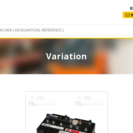
B
N
Variation