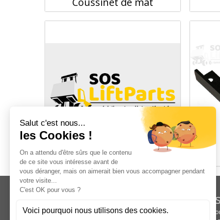
Coussinet de mat
Pastille de mat
Nos s
+33 (0)6 95 62 20 79
Qui s
13, ROUTE DE CORBEIL - BP 23