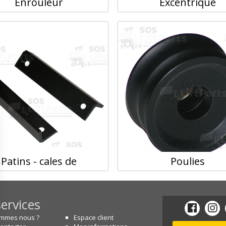
Enrouleur
Excentrique
Patins - cales de
Poulies
ervices
ommes nous ?
Espace client