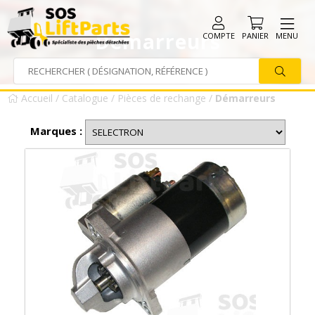
Démarreurs
COMPTE
PANIER
MENU
Accueil
/
Catalogue
/
Pièces de rechange
/
Démarreurs
Marques :