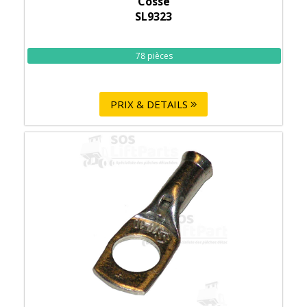
Cosse
SL9323
78 pièces
PRIX & DETAILS