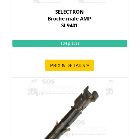
SELECTRON
Broche male AMP
SL9401
104 pièces
PRIX & DETAILS