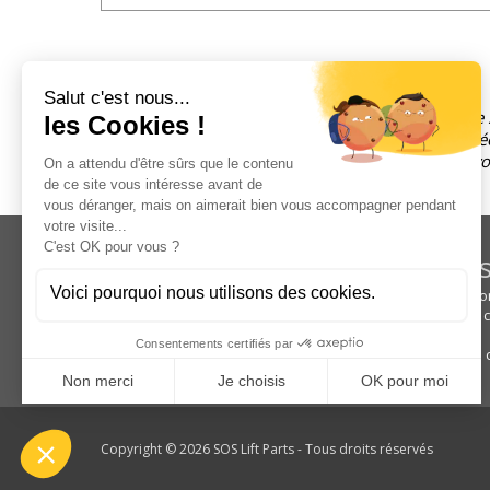
Les informations recueillies à partir de ce formulair
cédées à des tiers. Votre adresse email sera conservé
Conformément à la loi « informatique et libertés », vo
formulaire.
Nos s
+33 (0)6 95 62 20 79
Qui s
13, ROUTE DE CORBEIL - BP 23
Nous c
91350 GRIGNY CEDEX
CGV
FRANCE
Notre 
Copyright © 2026 SOS Lift Parts - Tous droits réservés