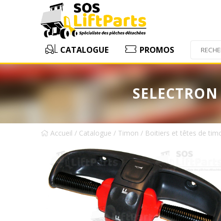
CATALOGUE
PROMOS
SELECTRON -
Accueil
/
Catalogue
/
Timon
/
Boitiers et têtes de tim