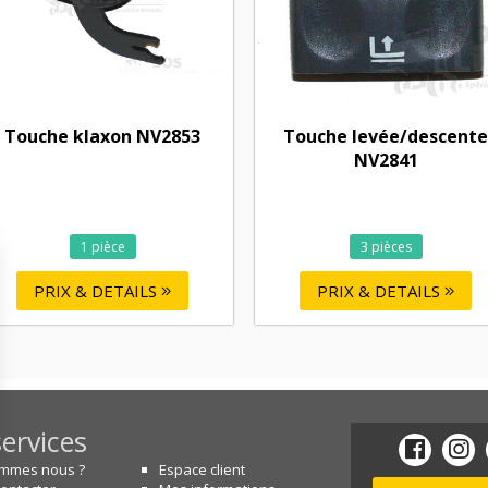
Touche klaxon NV2853
Touche levée/descente
NV2841
1 pièce
3 pièces
PRIX & DETAILS
PRIX & DETAILS
ervices
ommes nous ?
Espace client