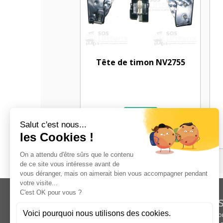
Tête de timon NV2755
2 pièces
PRIX & DETAILS
Nos s
+33 (0)6 95 62 20 79
Qui s
13, ROUTE DE CORBEIL - BP 23