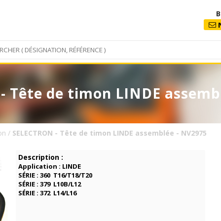
B
N
 Tête de timon LINDE assemb
on
/
SELECTRON - Tête de timon LINDE assemblée - NV2975
Description :
Application : LINDE
SÉRIE : 360 T16/T18/T20
SÉRIE
: 379 L10B/L12
SÉRIE
: 372 L14/L16