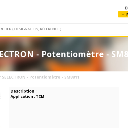
B
N
ECTRON - Potentiomètre - SM
/
SELECTRON - Potentiomètre - SM8811
Description :
Application : TCM