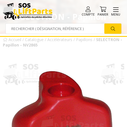
SELECTRON - Papillon -
COMPTE
PANIER
MENU
NV2865
Accueil
/
Catalogue
/
Accélérateurs
/
Papillons
/
SELECTRON -
Papillon - NV2865